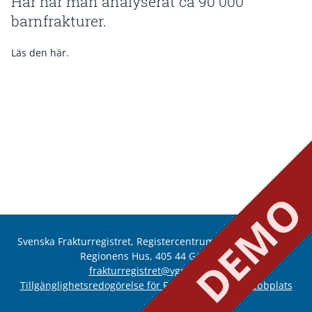
Här har man analyserat ca 90 000
barnfrakturer.
Läs den här
.
DEM
Svenska Frakturregistret, Registercentrum Västra Götaland,
Regionens Hus, 405 44 Göteborg
frakturregistret@vgregion.se
Tillgänglighetsredogörelse för Frakturregistrets webbplats